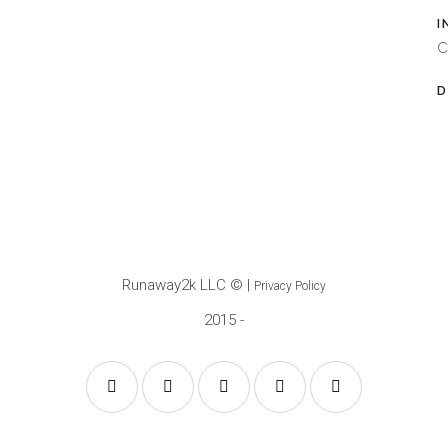
I
C
D
Runaway2k LLC
© |
Privacy Policy
2015 -