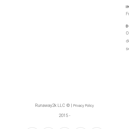
I
F
D
O
d
s
Runaway2k LLC
© |
Privacy Policy
2015 -